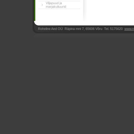
Viljapuud ja
marjakultuurid
Roheline Aed OÜ Räpina mnt 7, 65606 Võru Tel. 5175620
www.r