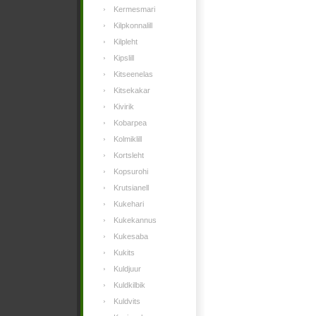
Kermesmari
Kilpkonnalill
Kilpleht
Kipslill
Kitseenelas
Kitsekakar
Kivirik
Kobarpea
Kolmiklill
Kortsleht
Kopsurohi
Krutsianell
Kukehari
Kukekannus
Kukesaba
Kukits
Kuldjuur
Kuldkilbik
Kuldvits