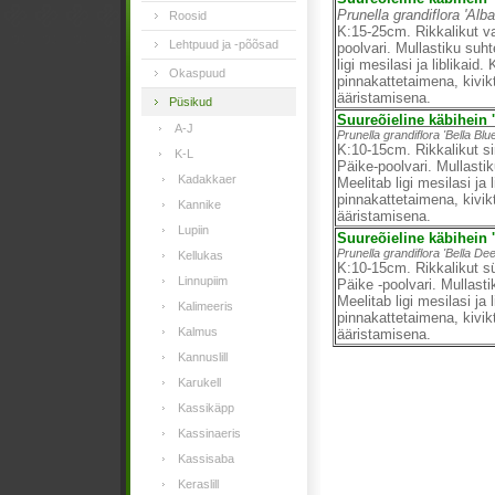
Prunella grandiflora 'Alba
Roosid
K:15-25cm. Rikkalikut val
Lehtpuud ja -põõsad
poolvari. Mullastiku suh
ligi mesilasi ja liblikaid
Okaspuud
pinnakattetaimena, kivik
ääristamisena.
Püsikud
Suureõieline käbihein '
A-J
Prunella grandiflora 'Bella Blue
K:10-15cm. Rikkalikut sin
K-L
Päike-poolvari. Mullasti
Kadakkaer
Meelitab ligi mesilasi ja 
pinnakattetaimena, kivik
Kannike
ääristamisena.
Lupiin
Suureõieline käbihein '
Prunella grandiflora 'Bella De
Kellukas
K:10-15cm. Rikkalikut sü
Linnupiim
Päike -poolvari. Mullast
Meelitab ligi mesilasi ja 
Kalimeeris
pinnakattetaimena, kivik
Kalmus
ääristamisena.
Kannuslill
Karukell
Kassikäpp
Kassinaeris
Kassisaba
Keraslill