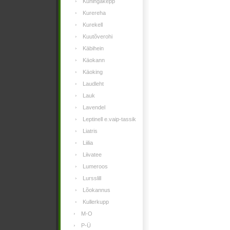
Kuningakepp
Kurereha
Kurekell
Kuutõverohi
Käbihein
Käokann
Käoking
Laudleht
Lauk
Lavendel
Leptinell e.vaip-tassik
Liatris
Liilia
Liivatee
Lumeroos
Lursslill
Lõokannus
Kullerkupp
M-O
P-Ü