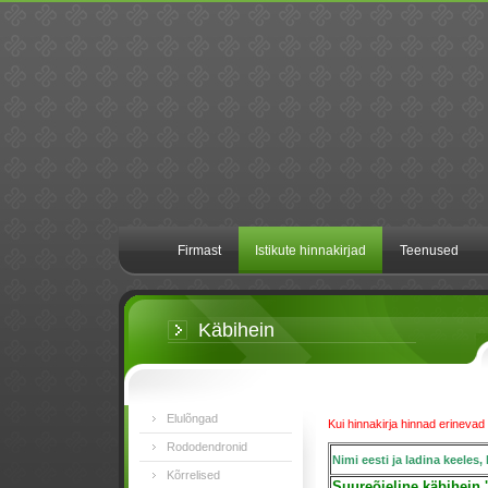
Firmast
Istikute hinnakirjad
Teenused
Käbihein
Elulõngad
Kui hinnakirja hinnad erinevad 
Rododendronid
Nimi eesti ja ladina keeles, 
Kõrrelised
Suureõieline käbihein '