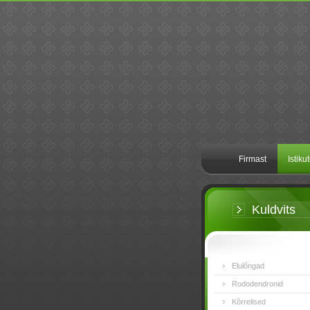
Firmast
Istiku
Kuldvits
Elulõngad
Rododendronid
Kõrrelised