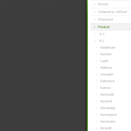
Roosid
Lehtpuud ja -põõsad
Okaspuud
Püsikud
A-J
K-L
Kadakkaer
Kannike
Lupiin
Kellukas
Linnupiim
Kalimeeris
Kalmus
Kannuslill
Karukell
Kassikäpp
Kassinaeris
Kassisaba
Keraslill