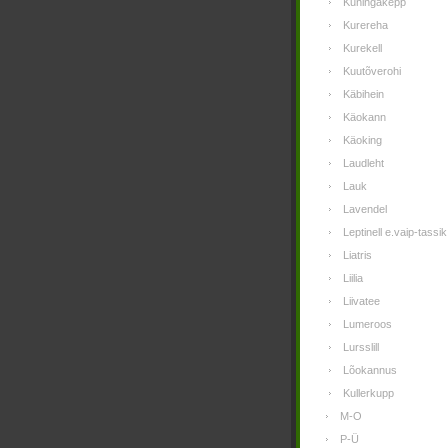
Kuningakepp
Kurereha
Kurekell
Kuutõverohi
Käbihein
Käokann
Käoking
Laudleht
Lauk
Lavendel
Leptinell e.vaip-tassik
Liatris
Liilia
Liivatee
Lumeroos
Lursslill
Lõokannus
Kullerkupp
M-O
P-Ü