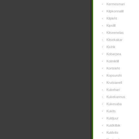
Kermesmari
Kilpkonnalill
Kilpleht
Kipslill
Kitseenelas
Kitsekakar
Kivirik
Kobarpea
Kolmiklill
Kortsleht
Kopsurohi
Krutsianell
Kukehari
Kukekannus
Kukesaba
Kukits
Kuldjuur
Kuldkilbik
Kuldvits