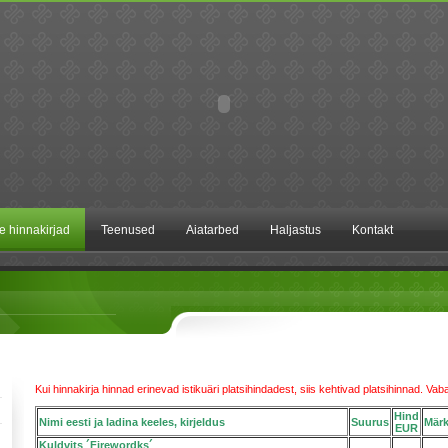
te hinnakirjad
Teenused
Aiatarbed
Haljastus
Kontakt
Kui hinnakirja hinnad erinevad istikuäri platsihindadest, siis kehtivad platsihinnad. Va
Hind
Nimi eesti ja ladina keeles, kirjeldus
Suurus
Mär
EUR
Kuldvits ´Firewordks´