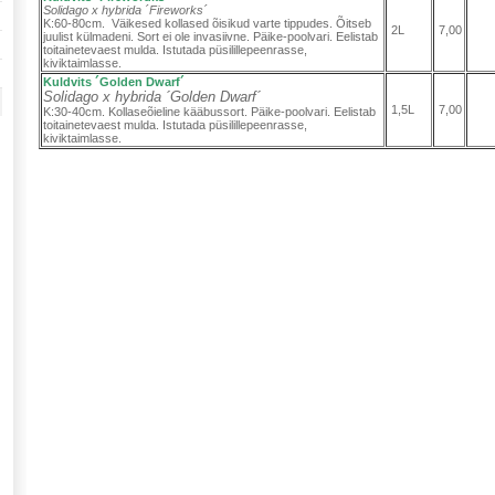
Solidago x hybrida ´Fireworks´
K:60-80cm. Väikesed kollased õisikud varte tippudes. Õitseb
2L
7,00
juulist külmadeni.
Sort ei ole invasiivne. Päike-poolvari. Eelistab
toitainetevaest mulda. Istutada püsilillepeenrasse,
kiviktaimlasse.
Kuldvits ´Golden Dwarf´
Solidago x hybrida ´Golden Dwarf´
1,5L
7,00
K:30-40cm.
Kollaseõieline kääbussort. Päike-poolvari. Eelistab
toitainetevaest mulda. Istutada püsilillepeenrasse,
kiviktaimlasse.