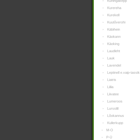
Kuningakepp
Kurereha
Kurekell
Kuutõverohi
Käbihein
Käokann
Käoking
Laudleht
Lauk
Lavendel
Leptinell e.vaip-tassik
Liatris
Liilia
Liivatee
Lumeroos
Lursslill
Lõokannus
Kullerkupp
M-O
P-Ü