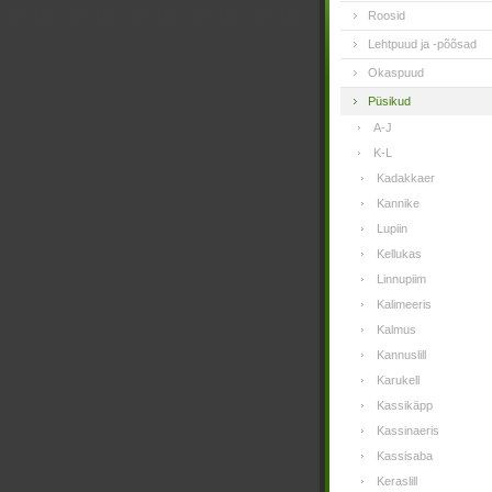
Roosid
Lehtpuud ja -põõsad
Okaspuud
Püsikud
A-J
K-L
Kadakkaer
Kannike
Lupiin
Kellukas
Linnupiim
Kalimeeris
Kalmus
Kannuslill
Karukell
Kassikäpp
Kassinaeris
Kassisaba
Keraslill