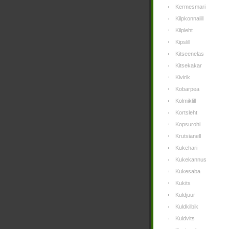
Kermesmari
Kilpkonnalill
Kilpleht
Kipslill
Kitseenelas
Kitsekakar
Kivirik
Kobarpea
Kolmiklill
Kortsleht
Kopsurohi
Krutsianell
Kukehari
Kukekannus
Kukesaba
Kukits
Kuldjuur
Kuldkilbik
Kuldvits