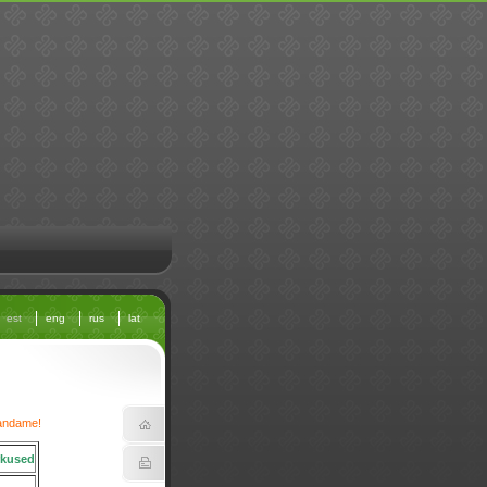
est
eng
rus
lat
bandame!
kused