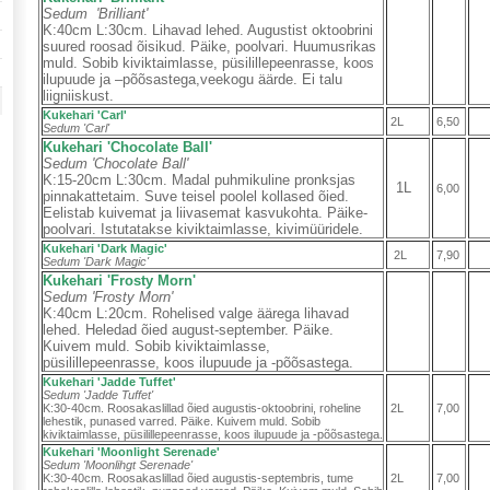
Sedum 'Brilliant'
K:40cm L:30cm. Lihavad lehed. Augustist oktoobrini
suured roosad õisikud. Päike, poolvari. Huumusrikas
muld. Sobib kiviktaimlasse, püsilillepeenrasse, koos
ilupuude ja –põõsastega,veekogu äärde. Ei talu
liigniiskust.
Kukehari 'Carl'
2L
6,50
Sedum 'Carl'
Kukehari 'Chocolate Ball'
Sedum 'Chocolate Ball'
K:15-20cm L:30cm. Madal puhmikuline pronksjas
1L
6,00
pinnakattetaim. Suve teisel poolel kollased õied.
Eelistab kuivemat ja liivasemat kasvukohta. Päike-
poolvari. Istutatakse kiviktaimlasse, kivimüüridele.
Kukehari 'Dark Magic'
2L
7,90
Sedum 'Dark Magic'
Kukehari 'Frosty Morn'
Sedum 'Frosty Morn'
K:40cm L:20cm. Rohelised valge äärega lihavad
lehed. Heledad õied august-september. Päike.
Kuivem muld. Sobib kiviktaimlasse,
püsilillepeenrasse, koos ilupuude ja -põõsastega.
Kukehari 'Jadde Tuffet'
Sedum 'Jadde Tuffet'
K:30-40cm. Roosakaslillad õied augustis-oktoobrini, roheline
2L
7,00
lehestik, punased varred.
Päike. Kuivem muld. Sobib
kiviktaimlasse, püsilillepeenrasse, koos ilupuude ja -põõsastega.
Kukehari 'Moonlight Serenade'
Sedum 'Moonlihgt Serenade'
K:30-40cm. Roosakaslillad õied augustis-septembris, tume
2L
7,00