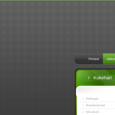
Firmast
Istiku
Kukehari
Elulõngad
Rododendronid
Kõrrelised