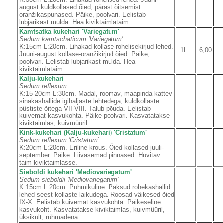
august kuldkollased õied, pärast õitsemist
oranžikaspunased. Päike, poolvari. Eelistab
lubjarikast mulda. Hea kiviktaimlataim.
Kamtsatka kukehari 'Variegatum'
Sedum kamtschaticum 'Variegatum'
K:15cm L:20cm. Lihakad kollase-rohelisekirjud lehed.
1L
6,00
Juuni-august kollase-oranžikirjud õied. Päike,
poolvari. Eelistab lubjarikast mulda. Hea
kiviktaimlataim.
Kalju-kukehari
Sedum reflexum
K:15-20cm L:30cm. Madal, roomav, maapinda kattev
sinakashallide igihaljaste lehtedega, kuldkollaste
püstiste õitega VII-VIII. Talub põuda. Eelistab
kuivemat kasvukohta. Päike-poolvari. Kasvatatakse
kiviktaimlas, kuivmüüril.
Kink-kukehari (Kalju-kukehari) 'Cristatum'
Sedum reflexum 'Cristatum`
K:20cm L:20cm. Eriline krous. Õied kollased juuli-
september. Päike. Liivasemad pinnased. Huvitav
taim kiviktaimlasse.
Sieboldi kukehari 'Mediovariegatum'
Sedum sieboldii 'Mediovariegatum'
K:15cm L:20cm. Puhmikuline. Paksud rohekashallid
lehed seest kollaste laikudega. Roosad väikesed õied
IX-X. Eelistab kuivemat kasvukohta. Päikeseline
kasvukoht. Kasvatatakse kiviktaimlas, kuivmüüril,
üksikult, rühmadena.