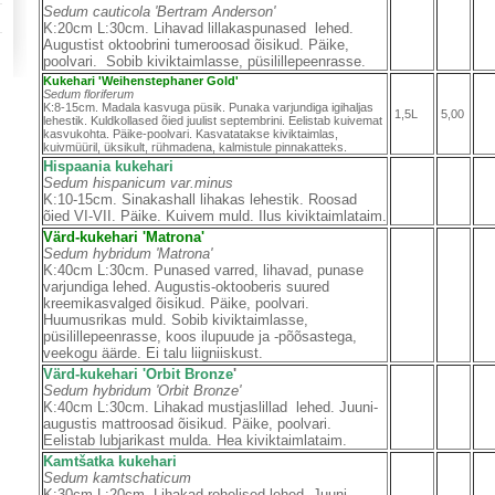
Sedum cauticola 'Bertram Anderson'
K:20cm L:30cm. Lihavad lillakaspunased lehed.
Augustist oktoobrini tumeroosad õisikud. Päike,
poolvari. Sobib kiviktaimlasse, püsilillepeenrasse.
Kukehari 'Weihenstephaner Gold'
Sedum floriferum
K:8-15cm.
Madala kasvuga püsik. Punaka varjundiga igihaljas
1,5L
5,00
lehestik. Kuldkollased õied juulist septembrini. Eelistab kuivemat
kasvukohta. Päike-poolvari. Kasvatatakse kiviktaimlas,
kuivmüüril, üksikult, rühmadena, kalmistule pinnakatteks.
Hispaania kukehari
Sedum hispanicum var.minus
K:10-15cm. Sinakashall lihakas lehestik. Roosad
õied VI-VII. Päike. Kuivem muld. Ilus kiviktaimlataim.
Värd-kukehari 'Matrona'
Sedum hybridum 'Matrona'
K:40cm L:30cm. Punased varred, lihavad, punase
varjundiga lehed. Augustis-oktooberis suured
kreemikasvalged õisikud. Päike, poolvari.
Huumusrikas muld. Sobib kiviktaimlasse,
püsilillepeenrasse, koos ilupuude ja -põõsastega,
veekogu äärde. Ei talu liigniiskust.
Värd-kukehari 'Orbit Bronze
'
Sedum hybridum 'Orbit Bronze'
K:40cm L:30cm. Lihakad mustjaslillad lehed. Juuni-
augustis mattroosad õisikud. Päike, poolvari.
Eelistab lubjarikast mulda. Hea kiviktaimlataim.
Kamtšatka kukehari
Sedum kamtschaticum
K:30cm L:20cm. Lihakad rohelised lehed. Juuni-