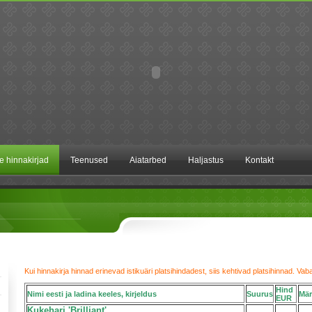
te hinnakirjad
Teenused
Aiatarbed
Haljastus
Kontakt
Kui hinnakirja hinnad erinevad istikuäri platsihindadest, siis kehtivad platsihinnad. Va
Hind
Nimi eesti ja ladina keeles, kirjeldus
Suurus
Mär
EUR
Kukehari 'Brilliant'