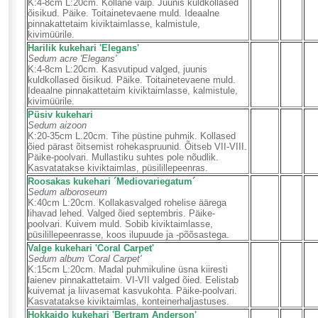
K:4-8cm L:20cm. Kollane vaip. Juunis kuldkollased
õisikud. Päike. Toitainetevaene muld. Ideaalne
pinnakattetaim kiviktaimlasse, kalmistule,
kivimüürile.
Harilik kukehari 'Elegans'
Sedum acre 'Elegans'
K:4-8cm L:20cm. Kasvutipud valged, juunis
kuldkollased õisikud. Päike. Toitainetevaene muld.
Ideaalne pinnakattetaim kiviktaimlasse, kalmistule,
kivimüürile.
Püsiv kukehari
Sedum aizoon
K:20-35cm L.20cm. Tihe püstine puhmik. Kollased
õied pärast õitsemist rohekaspruunid. Õitseb VII-VIII.
Päike-poolvari. Mullastiku suhtes pole nõudlik.
Kasvatatakse kiviktaimlas, püsilillepeenras.
Roosakas kukehari ´Mediovariegatum´
Sedum alboroseum
K:40cm L:20cm. Kollakasvalged rohelise äärega
lihavad lehed. Valged õied septembris. Päike-
poolvari. Kuivem muld. Sobib kiviktaimlasse,
püsilillepeenrasse, koos ilupuude ja -põõsastega.
Valge kukehari 'Coral Carpet'
Sedum album 'Coral Carpet'
K:15cm L:20cm. Madal puhmikuline üsna kiiresti
laienev pinnakattetaim. VI-VII valged õied. Eelistab
kuivemat ja liivasemat kasvukohta. Päike-poolvari.
Kasvatatakse kiviktaimlas, konteinerhaljastuses.
Hokkaido kukehari 'Bertram Anderson'