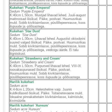
rohekaslilla lehestik, punased varred.
Päike. Kuivem muld. Sobib
kiviktaimlasse, püsilillepeenrasse, koos ilupuude ja -põõsastega.
Kukehari 'Purple Emperol'
Sedum 'Purple Emperol'
K:40cm L:50cm. Mustjad lihavad lehed. Juuli-august
mattroosad õisikud. Päike, poolvari. Huumusrikas
muld. Sobib kiviktaimlasse, püsilillepeenrasse, koos
ilupuude ja -põõsastega.
Kukehari 'Star Dust'
Sedum 'Star Dust'
K:40cm L:30cm. Lihavad lehed. Augustist oktoobrini
suured valged õisikud. Päike, poolvari. Huumusrikas
muld. Sobib kiviktaimlasse, püsilillepeenrasse, koos
ilupuude ja -põõsastega, veekogu äärde. Ei talu
liigniiskust.
Kukehari 'Strawberry and Cream'
Sedum 'Strawberry and Cream'
K:40cm L:50cm. Purpursed lihavad lehed. VIII-IX
roosakaspunased õisikud. Päike, poolvari.
Huumusrikas muld. Sobib kiviktaimlasse,
püsilillepeenrasse, koos ilupuude ja -põõsastega.
Harilik kukehari
Sedum acre
K:4-8cm L:20cm. Heleroheline vaip. Juunis
kuldkollased õisikud. Päike. Toitainetevaene muld.
Ideaalne pinnakattetaim kiviktaimlasse, kalmistule,
kivimüürile.
Harilik kukehari 'Aureum'
Sedum acre 'Aureum'