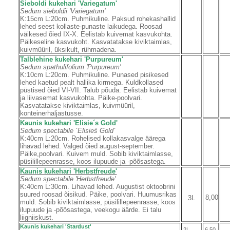
Sieboldi kukehari 'Variegatum'
Sedum sieboldii 'Variegatum'
K:15cm L:20cm. Puhmikuline. Paksud rohekashallid
lehed seest kollaste-punaste laikudega. Roosad
väikesed õied IX-X. Eelistab kuivemat kasvukohta.
Päikeseline kasvukoht. Kasvatatakse kiviktaimlas,
kuivmüüril, üksikult, rühmadena.
Talblehine kukehari 'Purpureum'
Sedum spathulifolium 'Purpureum'
K:10cm L:20cm. Puhmikuline. Punased pisikesed
lehed kaetud pealt hallika kirmega. Kuldkollased
püstised õied VI-VII. Talub põuda. Eelistab kuivemat
ja liivasemat kasvukohta. Päike-poolvari.
Kasvatatakse kiviktaimlas, kuivmüüril,
konteinerhaljastusse.
Kaunis kukehari 'Elisie´s Gold'
Sedum spectabile ´Elisieś Gold´
K:40cm L:20cm. Rohelised kollakasvalge äärega
lihavad lehed. Valged õied august-september.
Päike,poolvari. Kuivem muld. Sobib kiviktaimlasse,
püsilillepeenrasse, koos ilupuude ja -põõsastega.
Kaunis kukehari 'Herbstfreude'
Sedum spectabile 'Herbstfreude'
K:40cm L:30cm. Lihavad lehed. Augustist oktoobrini
suured roosad õisikud. Päike, poolvari. Huumusrikas
8,00
3L
muld. Sobib kiviktaimlasse, püsilillepeenrasse, koos
ilupuude ja -põõsastega, veekogu äärde. Ei talu
liigniiskust.
Kaunis kukehari 'Stardust'
2L
6,50