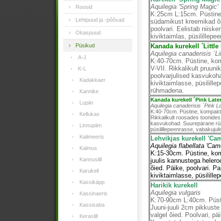
Aquilegia 'Spring Magic'
Roosid
K:25cm L:15cm. Püstine
Lehtpuud ja -põõsad
südamikust kreemikad õi
poolvari. Eelistab niisk
Okaspuud
kiviktaimlas, püsilillepee
Püsikud
Kanada kurekell ´Little
Aquilegia canadensis
´Li
A-J
K:40-70cm. Püstine, ko
V-VII. Rikkalikult pruun
K-L
poolvarjulised kasvukoh
Kadakkaer
kiviktaimlasse, püsilille
rühmadena.
Kannike
Kanada kurekell ´Pink Late
Lupiin
Aquilegia canadensis
´Pink L
K:40-70cm. Püstine, kompaktn
Kellukas
Rikkalikult roosades toonides 
kasvukohad. Suurepärane rüh
Linnupiim
püsilillepeenrasse, vabakujul
Kalimeeris
Lehvikjas kurekell 'Ca
Aquilegia flabellata 'Cam
Kalmus
K:15-30cm. Püstine, ko
Kannuslill
juulis kannustega heler
õied. Päike, poolvari. P
Karukell
kiviktaimlasse, püsilille
Kassikäpp
Harikik kurekell
Aquilegia vulgaris
Kassinaeris
K:70-90cm L:40cm. Püst
Kassisaba
Juuni-juuli 2cm pikkuste
valgel õied. Poolvari, pä
Keraslill