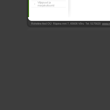
Viljapuud ja
marjakultuurid
Roheline Aed OÜ Räpina mnt 7, 65606 Võru Tel. 5175620
www.r