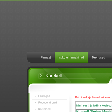
Firmast
Istikute hinnakirjad
Teenused
Kurekell
Elulõngad
Kui hinnakirja hinnad erinevad 
Rododendronid
Nimi eesti ja ladina keeles, 
Kõrrelised
Kurekell 'Spring Magic