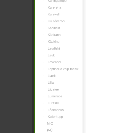
Kuningakepp
Kurereha
Kurekell
Kuutõverohi
Käbihein
Käokann
Käoking
Laudleht
Lauk
Lavendel
Leptinell e.vaip-tassik
Liatris
Liilia
Liivatee
Lumeroos
Lursslill
Lõokannus
Kullerkupp
M-O
P-Ü