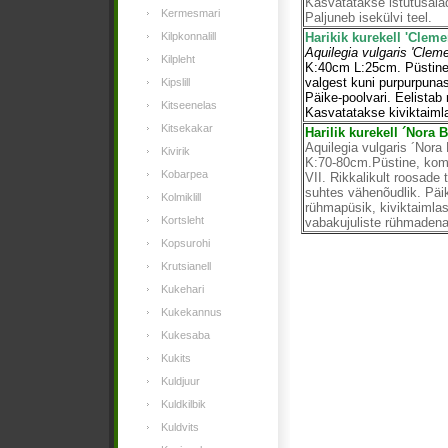
Kasvatatakse istutusalad
Kermesmari
Paljuneb isekülvi teel.
Kilpkonnalill
Harikik kurekell 'Clem
Aquilegia vulgaris 'Clem
Kilpleht
K:40cm L:25cm. Püstine 
valgest kuni purpurpunas
Kipslill
Päike-poolvari. Eelistab 
Kitseenelas
Kasvatatakse kiviktaimla
Kitsekakar
Harilik kurekell ´Nora 
Aquilegia vulgaris ´Nora
Kivirik
K:70-80cm.Püstine, kom
Kobarpea
VII. Rikkalikult roosade 
suhtes vähenõudlik. Päi
Kolmiklill
rühmapüsik, kiviktaimlas
Kortsleht
vabakujuliste rühmadena
Kopsurohi
Krutsianell
Kukehari
Kukekannus
Kukesaba
Kukits
Kuldjuur
Kuldkilbik
Kuldvits