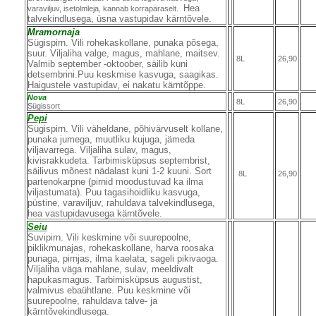
Hea
varaviljuv, isetolmleja, kannab korrapäraselt.
talvekindlusega, üsna vastupidav kärntõvele.
Mramornaja
Sügispirn. Vili rohekaskollane, punaka põsega,
suur. Viljaliha valge, magus, mahlane, maitsev.
8L
26,90
Valmib september -oktoober, säilib kuni
detsembrini.Puu keskmise kasvuga, saagikas.
Haigustele vastupidav, ei nakatu kärntõppe.
Nova
8L
26,90
Sügissort
Pepi
Sügispirn. Vili väheldane, põhivärvuselt kollane,
punaka jumega, muutliku kujuga, jämeda
viljavarrega. Viljaliha sulav, magus,
kivisrakkudeta. Tarbimisküpsus septembrist,
säilivus mõnest nädalast kuni 1-2 kuuni. Sort
8L
26,90
partenokarpne (pirnid moodustuvad ka ilma
viljastumata). Puu tagasihoidliku kasvuga,
püstine, varaviljuv, rahuldava talvekindlusega,
hea vastupidavusega kärntõvele.
Seiu
Suvipirn. Vili keskmine või suurepoolne,
piklikmunajas, rohekaskollane, harva roosaka
punaga, pirnjas, ilma kaelata, sageli pikivaoga.
Viljaliha väga mahlane, sulav, meeldivalt
hapukasmagus. Tarbimisküpsus augustist,
valmivus ebaühtlane. Puu keskmine või
suurepoolne, rahuldava talve- ja
kärntõvekindlusega.