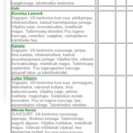
saagikusega, talvekindlus keskmine.
Kalle
Kurvitsa Lemmik
Sügispirn. Vili keskmine kuni suur, piklikpirnjas,
rohekaskollane, kaetud karmiinpunase jumega.
Viljaliha sulav, kivisrakkudeta, meeldivalt
magus. Tarbimisaeg oktoobris.Puu tugeva
kasvuga, varaviljuv, saagikas, vastupidavus
kärntõvele hea.
K
armla
Sügispirn. Vili keskmise suurusega, pirnjas,
ilma kaelata, rohekaskollane, kaetud
pruunikaspunase jumega. Viljaliha tihe, väheste
kivisrakkudega, meeldivalt magus. Tarbimisaeg
septembris. Puu tugevapoolse kasvuga,
piisavalt talve- ja kärntõvekindel.
Lutsu Võipirn
Sügispirn. Vili keskmine kuni suur, ümmargune,
heleroheline, valminult kollane, ilma
kattevärvuseta. Viljaliha valge, pehme,
mahlane, magushapu. Südamikus esineb
kivisrakke. Puu on tugeva kasvuga, laia
püramidaalse võraga. Talvekindlus rahuldav.
Mliivska Rannja
SUVESORT. Vili keskmise suurusega,
laipirnjas, õhukese kestaga. Tarbimisküps
augusti alguses. Viljaliha mahlakas, meeldivalt
magus. Sobivad mõõdukalt viljakad, hea
drenaaziga mullad.
Puu üsna tugeva kasvuga,