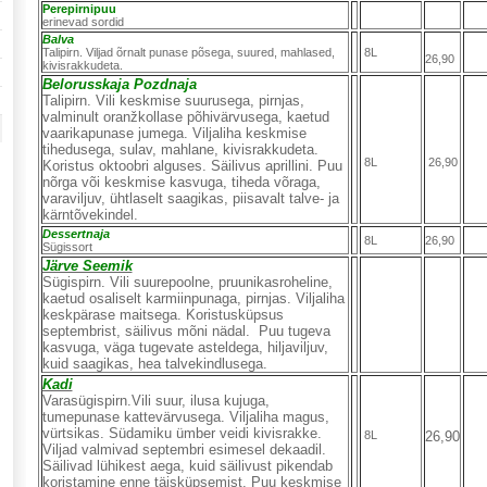
Perepirnipuu
erinevad sordid
Balva
Talipirn. Viljad õrnalt punase põsega, suured, mahlased,
8L
26,90
kivisrakkudeta.
Belorusskaja Pozdnaja
Talipirn. Vili keskmise suurusega, pirnjas,
valminult oranžkollase põhivärvusega, kaetud
vaarikapunase jumega. Viljaliha keskmise
tihedusega, sulav, mahlane, kivisrakkudeta.
8L
26,90
Koristus oktoobri alguses. Säilivus aprillini. Puu
nõrga või keskmise kasvuga, tiheda võraga,
varaviljuv, ühtlaselt saagikas, piisavalt talve- ja
kärntõvekindel.
Dessertnaja
8L
26,90
Sügissort
Järve Seemik
Sügispirn. Vili suurepoolne, pruunikasroheline,
kaetud osaliselt karmiinpunaga, pirnjas. Viljaliha
keskpärase maitsega. Koristusküpsus
septembrist, säilivus mõni nädal. Puu tugeva
kasvuga, väga tugevate asteldega, hiljaviljuv,
kuid saagikas, hea talvekindlusega.
Kadi
Varasügispirn.Vili suur, ilusa kujuga,
tumepunase kattevärvusega. Viljaliha magus,
vürtsikas. Südamiku ümber veidi kivisrakke.
8L
26,90
Viljad valmivad septembri esimesel dekaadil.
Säilivad lühikest aega, kuid säilivust pikendab
koristamine enne täisküpsemist. Puu keskmise