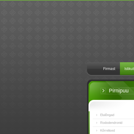
Firmast
Istiku
Pirnipuu
Elulõngad
Rododendronid
Kõrrelised