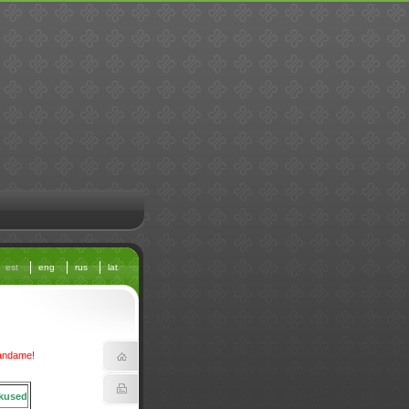
est
eng
rus
lat
bandame!
kused