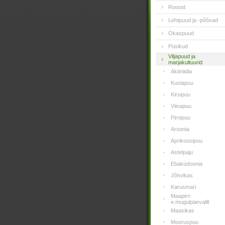
Roosid
Lehtpuud ja -põõsad
Okaspuud
Püsikud
Viljapuud ja
marjakultuurid
Aktiniidia
Kuslapuu
Kirsipuu
Viinapuu
Pirnipuu
Aroonia
Aprikoosipuu
Astelpaju
Ebaküdoonia
Jõhvikas
Karusmari
Maapirn
e.mugulpäevalill
Maasikas
Mooruspuu