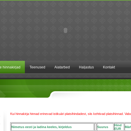
te hinnakirjad
Teenused
Aiatarbed
Haljastus
Kontakt
Kui hinnakirja hinnad erinevad istikuäri platsihindadest, siis kehtivad platsihinnad. Va
Hind
Nimetus eesti ja ladina keeles, kirjeldus
Suurus
Mär
EUR