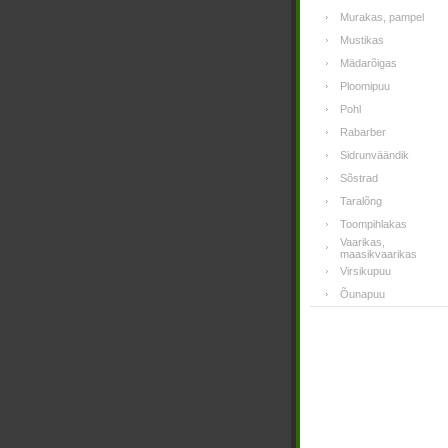
Murakas, pampel
Mustikas
Mädarõigas
Ploomipuu
Pohl
Rabarber
Sidrunväändik
Sõstrad
Taralõng
Toompihlakas
Vaarikas,
maasikvaarikas
Virsikupuu
Õunapuu