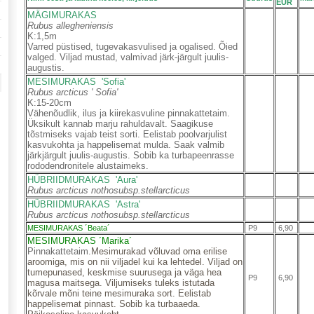
EUR
MÄGIMURAKAS
Rubus allegheniensis
K:1,5m
Varred püstised, tugevakasvulised ja ogalised. Õied
valged. Viljad mustad, valmivad järk-järgult juulis-
augustis.
MESIMURAKAS 'Sofia'
Rubus arcticus ' Sofia'
K:15-20cm
Vähenõudlik, ilus ja kiirekasvuline pinnakattetaim.
Üksikult kannab marju rahuldavalt. Saagikuse
tõstmiseks vajab teist sorti. Eelistab poolvarjulist
kasvukohta ja happelisemat mulda. Saak valmib
järkjärgult juulis-augustis. Sobib ka turbapeenrasse
rododendronitele alustaimeks.
HÜBRIIDMURAKAS 'Aura'
Rubus arcticus nothosubsp.stellarcticus
HÜBRIIDMURAKAS 'Astra'
Rubus arcticus nothosubsp.stellarcticus
MESIMURAKAS ´Beata´
P9
6,90
MESIMURAKAS ´Marika´
Pinnakattetaim.
Mesimurakad võluvad oma erilise
aroomiga, mis on nii viljadel kui ka lehtedel. Viljad on
tumepunased, keskmise suurusega ja väga hea
P9
6,90
magusa maitsega. Viljumiseks tuleks istutada
kõrvale mõni teine mesimuraka sort. Eelistab
happelisemat pinnast. Sobib ka turbaaeda.