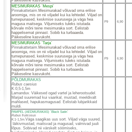
Päikeseline kasvukoht.
MESIMURAKAS ´Mespi´
Pinnakattetaim.
Mesimurakad võluvad oma erilise
aroomiga, mis on nii viljadel kui ka lehtedel. Viljad on
tumepunased, keskmise suurusega ja väga hea
P9
6,90
magusa maitsega. Viljumiseks tuleks istutada
kõrvale mõni teine mesimuraka sort. Eelistab
happelisemat pinnast. Sobib ka turbaaeda.
Päikeseline kasvukoht.
MESIMURAKAS ´Tarja´
Pinnakattetaim.
Mesimurakad võluvad oma erilise
aroomiga, mis on nii viljadel kui ka lehtedel. Viljad on
tumepunased, keskmise suurusega ja väga hea
P9
6,90
magusa maitsega. Viljumiseks tuleks istutada
kõrvale mõni teine mesimuraka sort. Eelistab
happelisemat pinnast. Sobib ka turbaaeda.
Päikeseline kasvukoht.
PÕLDMURAKAS
Rubus caesius
K:0,5-1,5m
Lamanduv. Väikesed ogad vartel ja leherootsudel.
Marjad suuremad kui vaarikal, mustad, meeldivalt
mahlased, hapukasmagusad. Eelistab lubjarikkaid
muldi.
PAMPEL (AEDMURAKAS) ´Black Satin´
Rubus fruticosus
Väga saagikas uus sort. Viljad väga suured,
K:1-1,5m.
läikivmustad, maitsvad ja magusad, valmivad juuli
lõpus. Sobivad nii värskelt söömiseks,