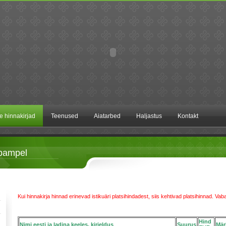
te hinnakirjad
Teenused
Aiatarbed
Haljastus
Kontakt
pampel
Kui hinnakirja hinnad erinevad istikuäri platsihindadest, siis kehtivad platsihinnad. Va
Hind
Nimi eesti ja ladina keeles, kirjeldus
Suurus
Mär