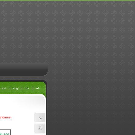
est
eng
rus
lat
bandame!
kused