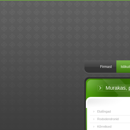
Firmast
Istiku
Murakas, 
Elulõngad
Rododendronid
Kõrrelised