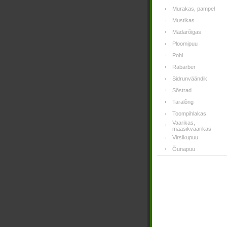
Murakas, pampel
Mustikas
Mädarõigas
Ploomipuu
Pohl
Rabarber
Sidrunväändik
Sõstrad
Taralõng
Toompihlakas
Vaarikas,
maasikvaarikas
Virsikupuu
Õunapuu