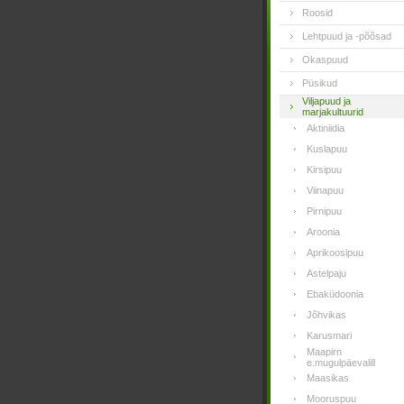
Roosid
Lehtpuud ja -põõsad
Okaspuud
Püsikud
Viljapuud ja
marjakultuurid
Aktiniidia
Kuslapuu
Kirsipuu
Viinapuu
Pirnipuu
Aroonia
Aprikoosipuu
Astelpaju
Ebaküdoonia
Jõhvikas
Karusmari
Maapirn
e.mugulpäevalill
Maasikas
Mooruspuu